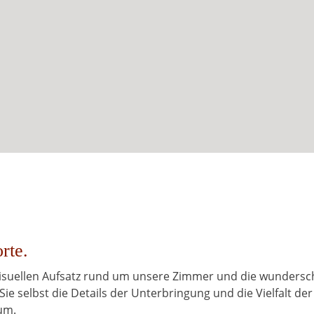
rte.
 visuellen Aufsatz rund um unsere Zimmer und die wunders
Sie selbst die Details der Unterbringung und die Vielfalt der
um.