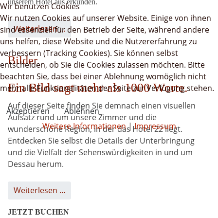
unserem Hotel aus erkunden.
Wir benutzen Cookies
Wir nutzen Cookies auf unserer Website. Einige von ihnen
Weiterlesen …
sind essenziell für den Betrieb der Seite, während andere
uns helfen, diese Website und die Nutzererfahrung zu
verbessern (Tracking Cookies). Sie können selbst
Bilder
entscheiden, ob Sie die Cookies zulassen möchten. Bitte
beachten Sie, dass bei einer Ablehnung womöglich nicht
Ein Bild sagt mehr als 1000 Worte.
mehr alle Funktionalitäten der Seite zur Verfügung stehen.
Auf dieser Seite finden Sie demnach einen visuellen
Akzeptieren
Ablehnen
Aufsatz rund um unsere Zimmer und die
Weitere Informationen
|
Impressum
wunderschöne Region, in der das Hotel 22 liegt.
Entdecken Sie selbst die Details der Unterbringung
und die Vielfalt der Sehenswürdigkeiten in und um
Dessau herum.
Weiterlesen …
JETZT BUCHEN