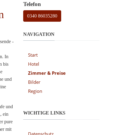
Telefon
n
0340 86035280
NAVIGATION
isende -
Start
n. In
Hotel
n bis
he
Zimmer & Preise
ne und
Bilder
ine
Region
afe und
WICHTIGE LINKS
, ein
er pure
er mit
Datenschutz