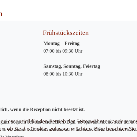
n
Frühstückszeiten
Montag – Freitag
07:00 bis 09:30 Uhr
Samstag, Sonntag, Feiertag
08:00 bis 10:30 Uhr
ch, wenn die Rezeption nicht besetzt ist.
ind essenziell für den Betrieb der Seite, während andere un
ganz bequem bei uns einchecken. Egal, ob spät am Abend oder tief in 
en, ob Sie die Cookies zulassen möchten. Bitte beachten Sie
ie Ihren Zimmerschlüssel problemlos. Eine kurze E-Mail oder ein Anruf