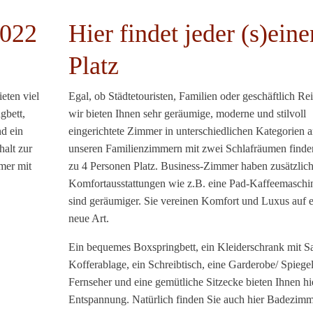
2022
Hier findet jeder (s)eine
Platz
eten viel
Egal, ob Städtetouristen, Familien oder geschäftlich Re
gbett,
wir bieten Ihnen sehr geräumige, moderne und stilvoll
nd ein
eingerichtete Zimmer in unterschiedlichen Kategorien a
halt zur
unseren Familienzimmern mit zwei Schlafräumen finde
mer mit
zu 4 Personen Platz. Business-Zimmer haben zusätzlic
Komfortausstattungen wie z.B. eine Pad-Kaffeemaschi
sind geräumiger. Sie vereinen Komfort und Luxus auf e
neue Art.
Ein bequemes Boxspringbett, ein Kleiderschrank mit S
Kofferablage, ein Schreibtisch, eine Garderobe/ Spiegel
Fernseher und eine gemütliche Sitzecke bieten Ihnen hi
Entspannung. Natürlich finden Sie auch hier Badezimm