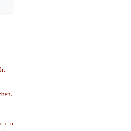
ht
chen.
er in