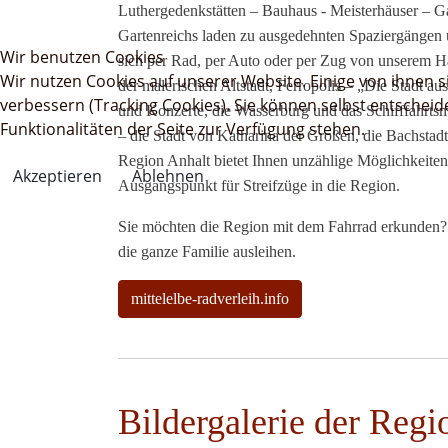
Luthergedenkstätten – Bauhaus - Meisterhäuser – Gar
Gartenreichs laden zu ausgedehnten Spaziergängen
Wir benutzen Cookies
sich per Rad, per Auto oder per Zug von unserem Ha
Wir nutzen Cookies auf unserer Website. Einige von ihnen s
der malerischen Altstadt, Ferropolis – „Die Stadt au
verbessern (Tracking Cookies). Sie können selbst entscheid
und Konzerte, die Wasserburg und das Schifffahrts
Funktionalitäten der Seite zur Verfügung stehen.
– die Stadt von Katharina der Großen, die Bachstad
Region Anhalt bietet Ihnen unzählige Möglichkeiten
Akzeptieren
Ablehnen
Ausgangspunkt für Streifzüge in die Region.
Sie möchten die Region mit dem Fahrrad erkunden? 
die ganze Familie ausleihen.
mittelelbe-radverleih.info
Bildergalerie der Regi