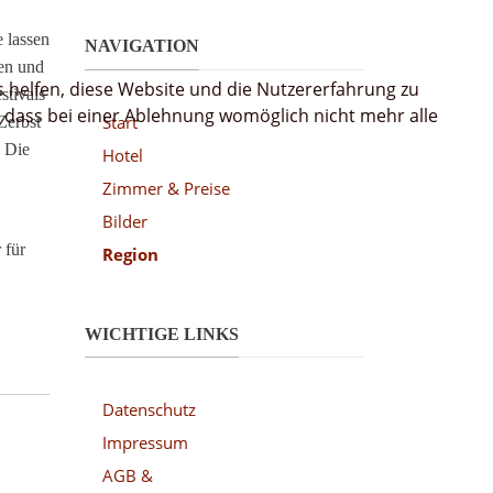
 lassen
NAVIGATION
ten und
s helfen, diese Website und die Nutzererfahrung zu
stivals
, dass bei einer Ablehnung womöglich nicht mehr alle
Start
Zerbst
. Die
Hotel
Zimmer & Preise
Bilder
 für
Region
WICHTIGE LINKS
Datenschutz
Impressum
AGB &