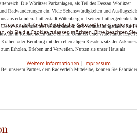
tenreich. Die Wörlitzer Parkanlagen, als Teil des Dessau-Wörlitzer-
 und Radwanderungen ein. Viele Sehenswürdigkeiten und Ausflugsziele
us aus erkunden. Lutherstadt Wittenberg mit seinen Luthergedenkstät
ind essenziell für den Betrieb der Seite, während andere un
s Eisen“ als technisches Freiluftmuseum und Veranstaltungsfläche für Fe
en, ob Sie die Cookies zulassen möchten. Bitte beachten Sie
museum in Roßlau laden dazu ein. Im Umkreis einer Autostunde liegen 
t Köthen oder Bernburg mit dem ehemaligen Residenzsitz der Askanier
 zum Erholen, Erleben und Verweilen. Nutzen sie unser Haus als
Weitere Informationen
|
Impressum
Bei unserem Partner, dem Radverleih Mittelelbe, können Sie Fahrräder
on