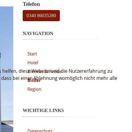
Telefon
0340 86035280
NAVIGATION
Start
Hotel
s helfen, diese Website und die Nutzererfahrung zu
Zimmer & Preise
, dass bei einer Ablehnung womöglich nicht mehr alle
Bilder
Region
WICHTIGE LINKS
Datenschutz