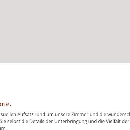
rte.
 visuellen Aufsatz rund um unsere Zimmer und die wunders
Sie selbst die Details der Unterbringung und die Vielfalt der
um.