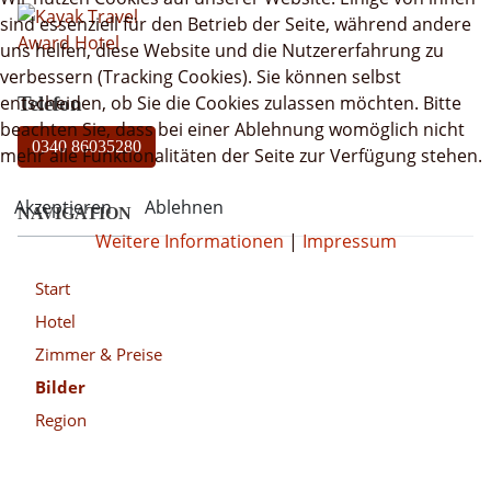
sind essenziell für den Betrieb der Seite, während andere
uns helfen, diese Website und die Nutzererfahrung zu
verbessern (Tracking Cookies). Sie können selbst
entscheiden, ob Sie die Cookies zulassen möchten. Bitte
Telefon
beachten Sie, dass bei einer Ablehnung womöglich nicht
0340 86035280
mehr alle Funktionalitäten der Seite zur Verfügung stehen.
Akzeptieren
Ablehnen
NAVIGATION
Weitere Informationen
|
Impressum
Start
Hotel
Zimmer & Preise
Bilder
Region