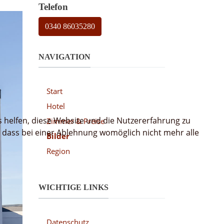
Telefon
0340 86035280
NAVIGATION
Start
Hotel
s helfen, diese Website und die Nutzererfahrung zu
Zimmer & Preise
, dass bei einer Ablehnung womöglich nicht mehr alle
Bilder
Region
WICHTIGE LINKS
Datenschutz