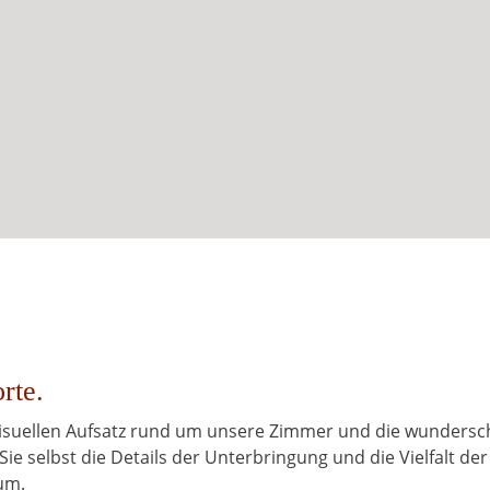
rte.
 visuellen Aufsatz rund um unsere Zimmer und die wunders
Sie selbst die Details der Unterbringung und die Vielfalt der
um.