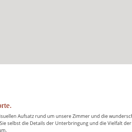
rte.
 visuellen Aufsatz rund um unsere Zimmer und die wunders
Sie selbst die Details der Unterbringung und die Vielfalt der
um.