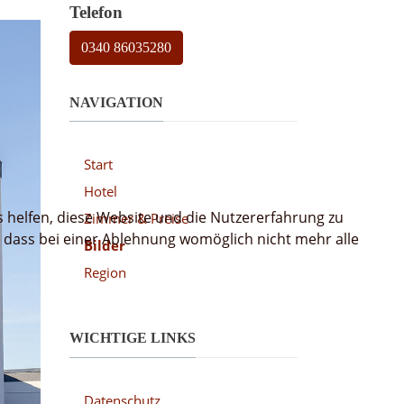
Telefon
0340 86035280
NAVIGATION
Start
Hotel
s helfen, diese Website und die Nutzererfahrung zu
Zimmer & Preise
, dass bei einer Ablehnung womöglich nicht mehr alle
Bilder
Region
WICHTIGE LINKS
Datenschutz