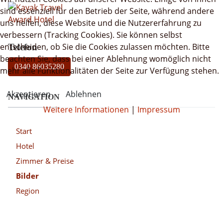
sind essenziell für den Betrieb der Seite, während andere
uns helfen, diese Website und die Nutzererfahrung zu
verbessern (Tracking Cookies). Sie können selbst
entscheiden, ob Sie die Cookies zulassen möchten. Bitte
Telefon
beachten Sie, dass bei einer Ablehnung womöglich nicht
0340 86035280
mehr alle Funktionalitäten der Seite zur Verfügung stehen.
Akzeptieren
Ablehnen
NAVIGATION
Weitere Informationen
|
Impressum
Start
Hotel
Zimmer & Preise
Bilder
Region