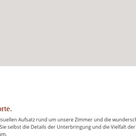
rte.
 visuellen Aufsatz rund um unsere Zimmer und die wunders
Sie selbst die Details der Unterbringung und die Vielfalt der
um.