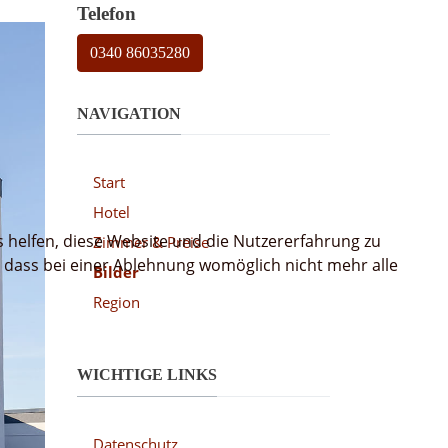
Telefon
0340 86035280
NAVIGATION
Start
Hotel
s helfen, diese Website und die Nutzererfahrung zu
Zimmer & Preise
, dass bei einer Ablehnung womöglich nicht mehr alle
Bilder
Region
WICHTIGE LINKS
Datenschutz