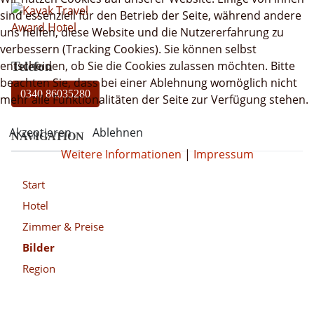
sind essenziell für den Betrieb der Seite, während andere
uns helfen, diese Website und die Nutzererfahrung zu
verbessern (Tracking Cookies). Sie können selbst
entscheiden, ob Sie die Cookies zulassen möchten. Bitte
Telefon
beachten Sie, dass bei einer Ablehnung womöglich nicht
0340 86035280
mehr alle Funktionalitäten der Seite zur Verfügung stehen.
Akzeptieren
Ablehnen
NAVIGATION
Weitere Informationen
|
Impressum
Start
Hotel
Zimmer & Preise
Bilder
Region