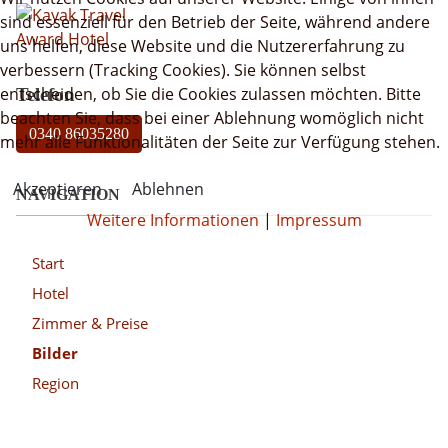
sind essenziell für den Betrieb der Seite, während andere
uns helfen, diese Website und die Nutzererfahrung zu
verbessern (Tracking Cookies). Sie können selbst
entscheiden, ob Sie die Cookies zulassen möchten. Bitte
Telefon
beachten Sie, dass bei einer Ablehnung womöglich nicht
0340 86035280
mehr alle Funktionalitäten der Seite zur Verfügung stehen.
Akzeptieren
Ablehnen
NAVIGATION
Weitere Informationen
|
Impressum
Start
Hotel
Zimmer & Preise
Bilder
Region