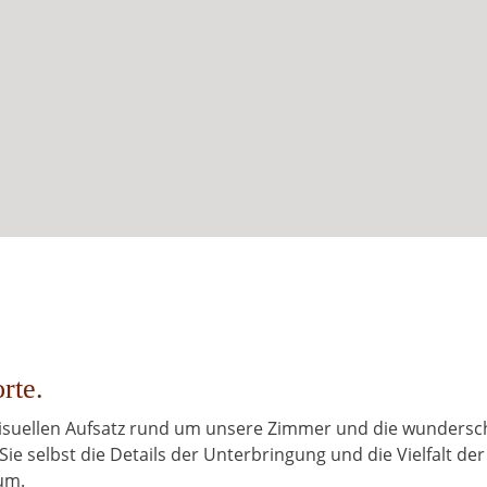
rte.
 visuellen Aufsatz rund um unsere Zimmer und die wunders
Sie selbst die Details der Unterbringung und die Vielfalt der
um.