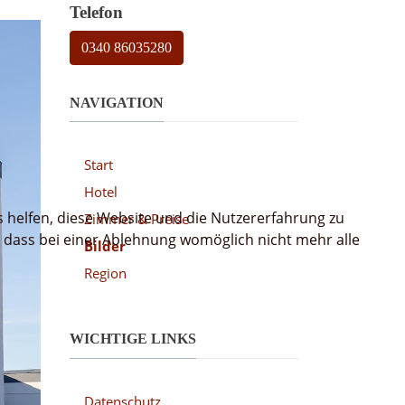
Telefon
0340 86035280
NAVIGATION
Start
Hotel
s helfen, diese Website und die Nutzererfahrung zu
Zimmer & Preise
, dass bei einer Ablehnung womöglich nicht mehr alle
Bilder
Region
WICHTIGE LINKS
Datenschutz