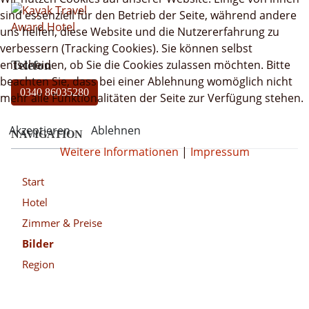
sind essenziell für den Betrieb der Seite, während andere
uns helfen, diese Website und die Nutzererfahrung zu
verbessern (Tracking Cookies). Sie können selbst
entscheiden, ob Sie die Cookies zulassen möchten. Bitte
Telefon
beachten Sie, dass bei einer Ablehnung womöglich nicht
0340 86035280
mehr alle Funktionalitäten der Seite zur Verfügung stehen.
Akzeptieren
Ablehnen
NAVIGATION
Weitere Informationen
|
Impressum
Start
Hotel
Zimmer & Preise
Bilder
Region