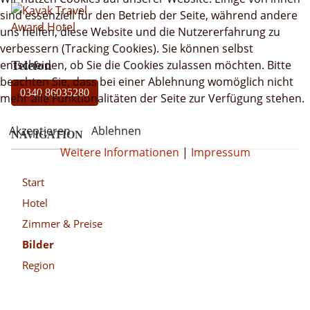
sind essenziell für den Betrieb der Seite, während andere
uns helfen, diese Website und die Nutzererfahrung zu
verbessern (Tracking Cookies). Sie können selbst
entscheiden, ob Sie die Cookies zulassen möchten. Bitte
Telefon
beachten Sie, dass bei einer Ablehnung womöglich nicht
0340 86035280
mehr alle Funktionalitäten der Seite zur Verfügung stehen.
Akzeptieren
Ablehnen
NAVIGATION
Weitere Informationen
|
Impressum
Start
Hotel
Zimmer & Preise
Bilder
Region